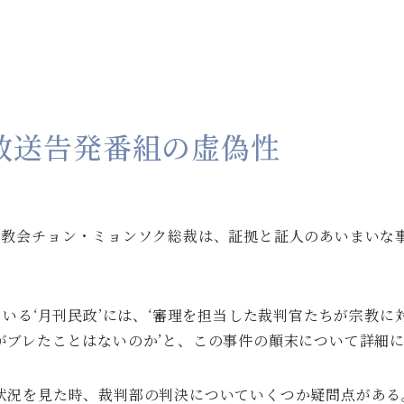
S放送告発番組の虚偽性
宣教会チョン・ミョンソク総裁は、証拠と証人のあいまいな事
ている‘月刊民政’には、‘審理を担当した裁判官たちが宗教
がブレたことはないのか’と、この事件の顛末について詳細
状況を見た時、裁判部の判決についていくつか疑問点がある