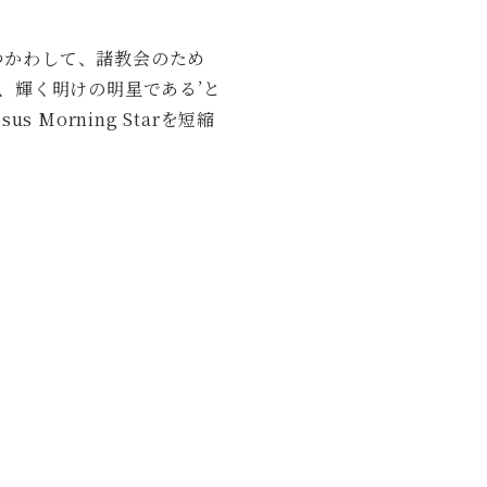
をつかわして、諸教会のため
、輝く明けの明星である’と
orning Starを短縮