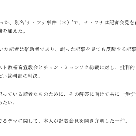
かった、別名‘ナ・フナ事件（＊）’で、ナ・フナは記者会見
告を加えた。
書いた記者は幇助者であり、誤った記事を見ても反駁する記事
スト教福音宣教会とチョン・ミョンソク総裁に対し、批判的
たい裁判部の判決。
思っている読者たちのために、その解答に向けて共に一歩ず
みたい。
ぐるデマに関して、本人が記者会見を開き弁明した一件。