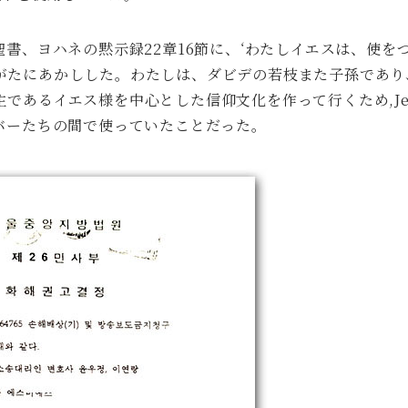
聖書、ヨハネの黙示録22章16節に、‘わたしイエスは、使
がたにあかしした。わたしは、ダビデの若枝また子孫であり
あるイエス様を中心とした信仰文化を作って行くため,Jesus M
ンバーたちの間で使っていたことだった。