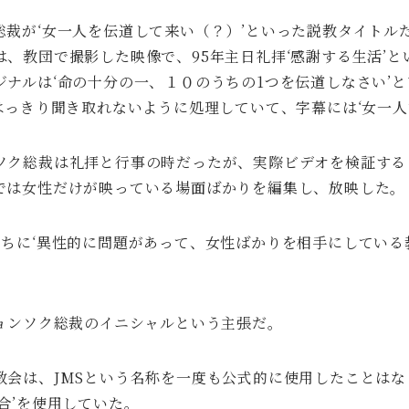
総裁が‘女一人を伝道して来い（？）’といった説教タイトル
、教団で撮影した映像で、95年主日礼拝‘感謝する生活’
ナルは‘命の十分の一、１０のうちの1つを伝道しなさい’と
はっきり聞き取れないように処理していて、字幕には‘女一人
ソク総裁は礼拝と行事の時だったが、実際ビデオを検証する
では女性だけが映っている場面ばかりを編集し、放映した。
たちに‘異性的に問題があって、女性ばかりを相手にしている
ミョンソク総裁のイニシャルという主張だ。
教会は、JMSという名称を一度も公式的に使用したことは
合’を使用していた。