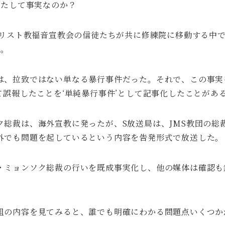
果たして事実なのか？
キリスト教福音宣教会の信徒たちが共に修練院に移動する中
た。
は、拉致ではない単なる暴行事件だった。それで、この事実
て誤報したことを‘単純暴行事件’として記事化したことがあ
ク総裁は、海外宣教に発ったが、S放送局は、JMS教団の総
外でも問題を起しているという内容を告発形式で放送した。
・ミョンソク総裁の行いを既成事実化し、他の媒体は確認も
組の内容を見てみると、誰でも明確にわかる問題点いくつか