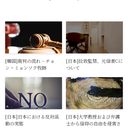
[韓国]裁判の流れ − チョ
[日本]拉致監禁、元信者Cに
ン・ミョンソク牧師
ついて
[日本]日本における反対活
[日本]大学教授および弁護
動の実態
士から信仰の自由を侵害さ