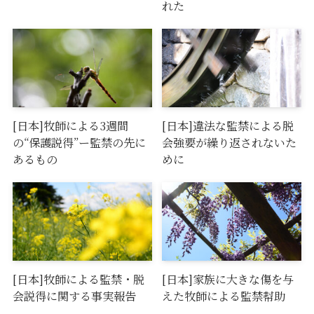
れた
[日本]牧師による3週間
[日本]違法な監禁による脱
の“保護説得”ー監禁の先に
会強要が繰り返されないた
あるもの
めに
[日本]牧師による監禁・脱
[日本]家族に大きな傷を与
会説得に関する事実報告
えた牧師による監禁幇助