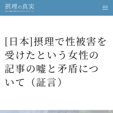
[日本]摂理で性被害を
チョン・ミョンソク牧師の裁判
受けたという女性の
記事の嘘と矛盾につ
日本における反対活動
いて（証言）
韓国報道資料